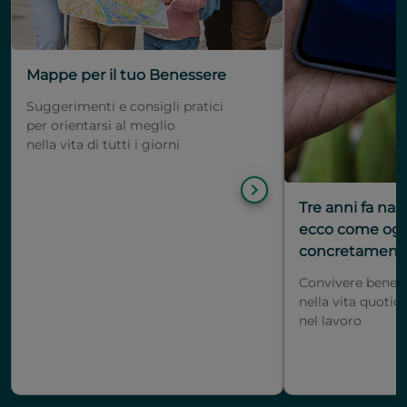
Mappe per il tuo Benessere
Suggerimenti e consigli pratici
per orientarsi al meglio
nella vita di tutti i giorni
keyboard_arrow_right
Tre anni fa na
ecco come oggi
concretamente 
Convivere bene c
nella vita quotid
nel lavoro