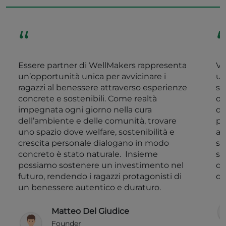
“
Essere partner di WellMakers rappresenta
Va
un’opportunità unica per avvicinare i
un
ragazzi al benessere attraverso esperienze
se
concrete e sostenibili. Come realtà
of
impegnata ogni giorno nella cura
qu
dell’ambiente e delle comunità, trovare
pe
uno spazio dove welfare, sostenibilità e
ag
crescita personale dialogano in modo
si
concreto è stato naturale. Insieme
se
possiamo sostenere un investimento nel
du
futuro, rendendo i ragazzi protagonisti di
da
un benessere autentico e duraturo.
Matteo Del Giudice
Founder