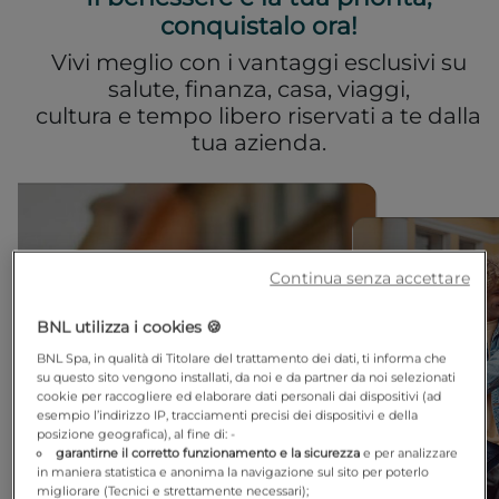
conquistalo ora!
Vivi meglio con i vantaggi esclusivi su
salute, finanza, casa, viaggi,
cultura e tempo libero riservati a te dalla
tua azienda.
Continua senza accettare
BNL utilizza i cookies 🍪
BNL Spa, in qualità di Titolare del trattamento dei dati, ti informa che
su questo sito vengono installati, da noi e da partner da noi selezionati
cookie per raccogliere ed elaborare dati personali dai dispositivi (ad
esempio l’indirizzo IP, tracciamenti precisi dei dispositivi e della
posizione geografica), al fine di: -
garantirne il corretto funzionamento e la sicurezza
e per analizzare
in maniera statistica e anonima la navigazione sul sito per poterlo
migliorare (Tecnici e strettamente necessari);