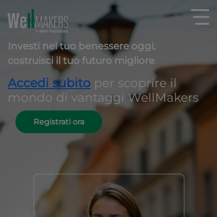
Investi nel tuo benessere oggi,
costruisci il tuo futuro migliore
Accedi subito
per scoprire il
mondo di vantaggi WellMakers
Registrati ora